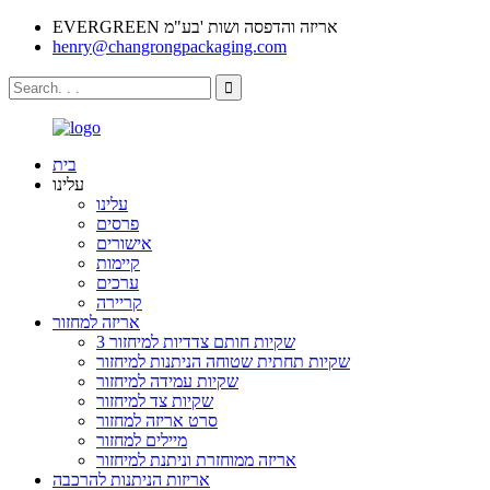
EVERGREEN אריזה והדפסה ושות 'בע"מ
henry@changrongpackaging.com
בית
עלינו
עלינו
פרסים
אישורים
קיימות
ערכים
קריירה
אריזה למחזור
3 שקיות חותם צדדיות למיחזור
שקיות תחתית שטוחה הניתנות למיחזור
שקיות עמידה למיחזור
שקיות צד למיחזור
סרט אריזה למחזור
מיילים למחזור
אריזה ממוחזרת וניתנת למיחזור
אריזות הניתנות להרכבה