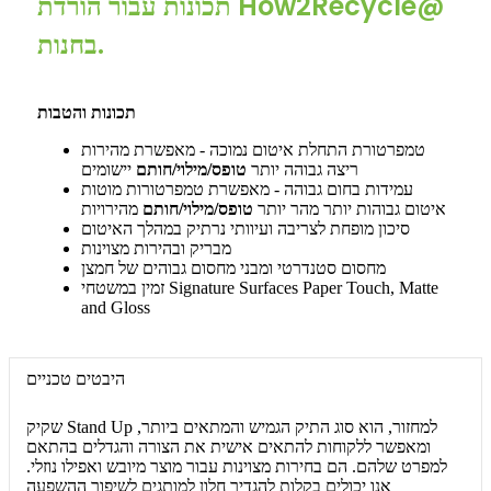
תכונות עבור הורדת How2Recycle@
בחנות.
תכונות והטבות
טמפרטורת התחלת איטום נמוכה - מאפשרת מהירות
ריצה גבוהה יותר
טופס/מילוי/חותם
יישומים
עמידות בחום גבוהה - מאפשרת טמפרטורות מוטות
איטום גבוהות יותר מהר יותר
טופס/מילוי/חותם
מהירויות
סיכון מופחת לצריבה ועיוותי נרתיק במהלך האיטום
מבריק ובהירות מצוינות
מחסום סטנדרטי ומבני מחסום גבוהים של חמצן
זמין במשטחי Signature Surfaces Paper Touch, Matte
and Gloss
היבטים טכניים
שקיק Stand Up למחזור, הוא סוג התיק הגמיש והמתאים ביותר,
ומאפשר ללקוחות להתאים אישית את הצורה והגדלים בהתאם
למפרט שלהם. הם בחירות מצוינות עבור מוצר מיובש ואפילו נוזלי.
אנו יכולים בקלות להגדיר חלון למותגים לשיפור ההשפעה