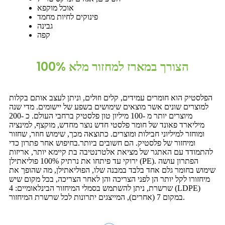
אוכל מוקפא
פינוקים לחיות מחמד
גבינה
קפה
הצורך במארז למחזור מלא 100%
הפלסטיק הוא חומרים עמידים, קלים וזולים, וניתן לעצב אותם בקלות
למוצרים שונים אשר מוצאים שימושים בשפע של יישומים. מדי שנה
מיוצרים יותר מ -100 מיליון טון פלסטיק ברחבי העולם. כ -200
מיליארד פאונד של חומר פלסטי חדש נוצר מחדש, מוקצף, למינציה
ומוחזר למיליוני חבילות ומוצרים. כתוצאה מכך, שימוש חוזר, שחזור
ומיחזור של פלסטיק. הם חשובים ביותר.בחיפוש אחר פתרון כדי
להתמודד עם האתגר של מציאת אלטרנטיבה בת קיימא יותר, אריזות
ירוקי עד פיתחו את נרתיק 100% פוליאתילן (PE). הפתרון עושה
שימוש בחומר גלם אחד בלבד במבנה שלו, הפוליאתילן, מה שהופך את
מיחזורו לקל יותר הן לפני הצריכה והן לאחר הצריכה, בכל מקום שיש
שרשרת, ניתן להשתמש בסמלי המיחזור הבינלאומיים: 4 (LDPE)
במקום 7 (אחרים), המייצגים יתרונות לכל שרשרת המיחזור.