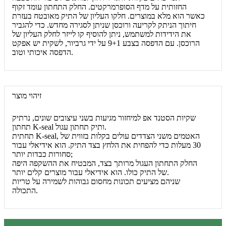
החזותית על מדף הסופרמרקטים. החלק התחתון עומד זקוף
כאשר הוא מלא במוצרים. חלקו העליון של התיק מאובטח בעזרת
חיתוך הניתק לקריעה ורוכסן שניתן לסגירה מחדש. כדי להגביר
את הידידות למשתמש, ניתן להוסיף קו לייזר לחלק העליון של
הרוכסן. עם הדפסה בצבע 9+1 על ידי גרביור, לשקית יש אפקט
הדפסה איכותי וטוב.
זיהוי מוצר
שקיות הסטנד אפ למיחזור מגיעות בשני עיצובים שונים, נרתיק
תחתון K-seal ותיק תחתון עגול.
תחתית K-seal, האטמים משני הצדדים עולים בקלות בזווית של
30 מעלות כדי להפחית את הלחץ בצד התיק. הוא אידיאלי עבור
סחורות כבדות יותר;
החלק התחתון העגול מרותך בצד, המבטיח את ההשקפה היפה
של התיק כולו. הוא אידיאלי עבור מוצרים קלים יותר.
שניהם מציעים תכונות מחסום גבוהות לשמירה על טריות
התכולה.