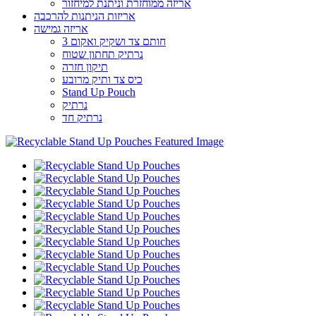
אריזה ממוחזרת וניתנת למיחזור
אריזות הניתנות להרכבה
אריזה גמישה
3 חותם צד ושקיק ואקום
נרתיק תחתון שטוח
תיקון חזרה
כיס צד ותיק מרובע
Stand Up Pouch
נרתיק
נרתיק חד