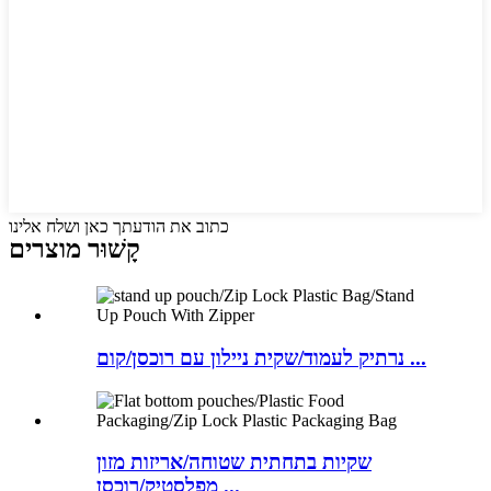
כתוב את הודעתך כאן ושלח אלינו
קָשׁוּר
מוצרים
נרתיק לעמוד/שקית ניילון עם רוכסן/קום ...
שקיות בתחתית שטוחה/אריזות מזון
מפלסטיק/רוכסן ...