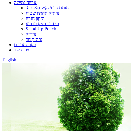
אריזה גמישה
3 חותם צד ושקיק ואקום
נרתיק תחתון שטוח
תיקון חזרה
כיס צד ותיק מרובע
Stand Up Pouch
נרתיק
נרתיק חד
בקרת איכות
צור קשר
English