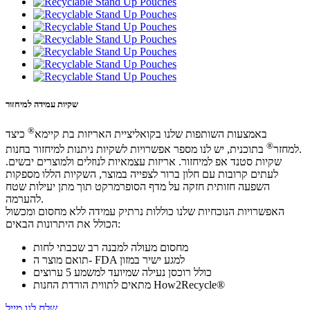
שקיות עמידה למיחזור
®
באמצעות השותפות שלנו בקואליציית האריזות בת קיימא
כיצד
®
בתוכנית, יש לנו מספר אפשרויות לשקיות ניתנות למיחזור בחנות.
למחזר
שקיות סטנד אפ למיחזור. אריזות עצמאיות לנוזלים ולמוצרים יבשים.
לעתים קרובות עם חלון ברור לצפייה במוצר, השקיות הללו מספקות
השפעה חזותית חזקה על מדף הסופרמרקט תוך מתן יעילות שטח
להערמה.
האפשרויות הנוכחיות שלנו כוללות נרתיק עמידה ללא מחסום ומכשול
הכולל את היתרונות הבאים:
מחסום מעולה למבנה רב שכבתי לחות
תואם מוצר ה- FDA למגע ישיר במזון
כולל רוכסן נעילה שמיועד למשמע 5 ערוצים
מתאים לתווית הורדת החנות How2Recycle®
שלח לנו מייל