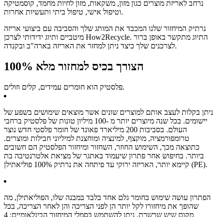
נרחב לאריזת מוצרים כגון מזון, משקאות, מזון לחיות מחמד, קוסמטיקה
וטיפול אישי, טיפול ביתי ותעשיות אחרות.
נרתיק המיחזור שלנו המכבד את המותג שלך והסביבה עם ביצועי אריזה
מיטביים ותיוג ידידותי לצרכן How2Recycle. התיוג מתקשר באופן ברור
לצרכנים שלך כיצד ניתן למחזר את האריזה בארה"ב ובקנדה.
הצורך בכיס למחזור מלא 100%
פלסטיק הוא חומרים עמידים, קלים וזולים.
ניתן בקלות לעצב אותם למוצרים שונים אשר מוצאים שימושים בשפע של
יישומים. בכל שנה מיוצרים יותר מ -100 מיליון טונות של פלסטיק ברחבי
העולם. בסביבות 200 מיליארד פאונד של חומר פלסטי חדש נוצר
טרומפורמציה, מוקצף, למינציה ומוחצנת למיליוני חבילות ומוצרים.
כתוצאה מכך, השימוש החוזר, השחזור ומיחזור הפלסטיק הם חשובים
ביותר. בחיפוש אחר פתרון שיעמוד באתגר של מציאת אלטרנטיבה בת
קיימא יותר, האריזה ירוקי עד פיתחה את נרתיק 100% פוליאתילן (PE).
הפתרון עושה שימוש בחומר גלם אחד בלבד במבנה שלו, הפוליאתילן, מה
שהופך את מיחזורו לקל יותר הן לפני הצריכה והן לאחר הצריכה, בכל
מקום שיש שרשרת, ניתן להשתמש בסמלי המיחזור הבינלאומיים: 4