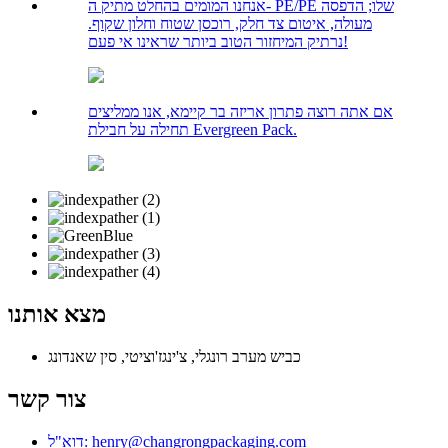
אנחנו המומים בהחלט מתיק ה- PE/PE שלו; הדפסה
מעולה, איטום צד חלק, רוכסן שטוח וחלון שקוף.
נרתיק המיחזור הטוב ביותר שראינו אי פעם!
אם אתה רוצה פתרון אריזה בר קיימא, אנו ממליצים
תחילה על חבילת Evergreen Pack.
מצא אותנו
כביש מערב רונגלי, צ'ינגז'וציטי, סין שאנדונג
צור קשר
דוא"ל: henry@changrongpackaging.com