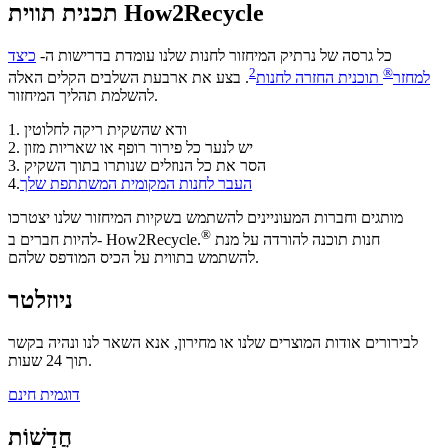
תכנית תווית How2Recycle
כל גרסה של נרתיק המיחזור לחנות שלנו עומדת בדרישות ה-
כיצד
2
®
למחזר
תוכנית החזרה לחנות
. בצע את ארבעת השלבים הקלים האלה
להשלמת תהליך המיחזור.
1. ודא שהשקית ריקה לחלוטין
2. יש לנער כל פירור רופף או שאריות מזון
3. הסר את כל הנוזלים שנותרו בתוך השקיק
העבר לחנות המקומית המשתתפת שלך
4.
מותגים וחברות המעוניינים להשתמש בשקיות המיחזור שלנו יצטרכו
®
חנות תוכנה להורדה על מנת
להיות חברים ב- How2Recycle.
להשתמש בתווית על הכיס המודפס שלהם.
ניוזלטר
לבירורים אודות המוצרים שלנו או מחירון, אנא השאר לנו ונהיה בקשר
תוך 24 שעות.
דוגמית חינם
חֲדָשׁוֹת