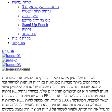
אריזה גמישה
3 חותם צד ושקיק ואקום
נרתיק תחתון שטוח
תיקון חזרה
כיס צד ותיק מרובע
Stand Up Pouch
נרתיק
נרתיק חד
בקרת איכות
צור קשר
English
עשורים של ניסיון אפשרו לאריזה ירוקי עד להציע את הפתרונות
המתקדמים ביותר מבחינה טכנולוגית באריזות הניתנות למיחזור ובר
קיימא. שכבות חד שכבתיות ורבות שכבות של סרט פוליאתילן עשוי
נרתיק PE הניתן למחזור הוא גם המוצרים העיקריים שלנו. במיוחד נרתיק
חדש שהושק מרובה שכבות PE בעל מחסום גבוה יכול להחליף את רוב
שקיות ה- PET ושאר למינציה, המאפשר 100% מיחזור. הוא מספק לחות
מעולה, הגנה על גז ומחסום ארומה, הוא נועד לאפשר לבעלי מותגים
להגדיל את חיי המדף, ולעזור לשמור על טריות המוצר. הוא נמצא בשימוש