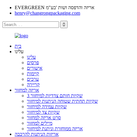
EVERGREEN אריזה והדפסה ושות 'בע"מ
henry@changrongpackaging.com
בית
עלינו
עלינו
פרסים
אישורים
קיימות
ערכים
קריירה
אריזה למחזור
3 שקיות חותם צדדיות למיחזור
שקיות תחתית שטוחה הניתנות למיחזור
שקיות עמידה למיחזור
שקיות צד למיחזור
סרט אריזה למחזור
מיילים למחזור
אריזה ממוחזרת וניתנת למיחזור
אריזות הניתנות להרכבה