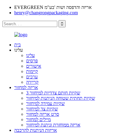
EVERGREEN אריזה והדפסה ושות 'בע"מ
henry@changrongpackaging.com
בית
עלינו
עלינו
פרסים
אישורים
קיימות
ערכים
קריירה
אריזה למחזור
3 שקיות חותם צדדיות למיחזור
שקיות תחתית שטוחה הניתנות למיחזור
שקיות עמידה למיחזור
שקיות צד למיחזור
סרט אריזה למחזור
מיילים למחזור
אריזה ממוחזרת וניתנת למיחזור
אריזות הניתנות להרכבה