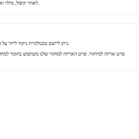
(HFFS). לאחר קיפול, מילוי ואיטום, ניתן להפוך את סרט הגליל לכל סוג שקית. בשימוש נרחב בתעשיית האריזה הקטנה, גם האפשרות היעילה ביותר ובעלות נמוכה ביותר.
סרט האריזה המיחזור שלנו מיועד במיוחד ליישומי חותם מילוי טופס אנכי (VFFS) ואופק מילוי טופס אופקי (HFFS). ניתן ליישם טכנולוגיית ניקוד לייזר על המוצר המוגמר שלך על פי בקשה.