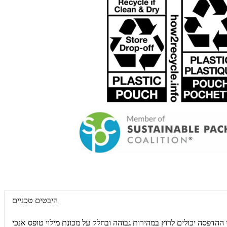
היבטים טכניים
במהירות גבוהה ובחלק על מכונת מילוי טופס אנכי (VFFS) ומכונת מילוי טופס אופקי