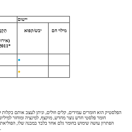
יישום
מילוי חם
יבש/קפוא
תַקָנ
(אירופה)
10/2011*
●
●
חומר פלסטי חדש נוצר מחדש, מוקצף, למינציה ומוחזר למיליו
הצריכה, בכל מקום שיש שרשרת, ניתן להשתמש בסמלי המיחזור הבינלאומיים: 4 (LDPE) במקום 7 (אחרים), המייצגים יתרונות לכל שרשרת המיחזור.