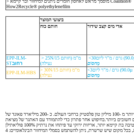
> מוסמך מראש לאחסון חומרים ניתנים למיחזור ובר קיימא Coalition®
How2Recycle® polyethylenefilm
ביצועי המוצר
אדי מים
קצב שידור
חותם
כוח
90.0
גרם / מ"ר ליום (
30
<
> 25N/15 מ"מ (חותם
EPP-ILM-
מַחסוֹם
נעילה)
רחוב
ST
90.0
גרם / מ"ר ליום (
3
<
> 30N/15 מ"מ (חותם
EPP-ILM-HBS
מַחסוֹם
נעילה)
הפלסטיק הוא חומרים עמידים, קלים וזולים, וניתן לעצב אותם בקלות למוצרים שונים אשר מוצאים שימושים בשפע של יישומים. מדי שנה מיוצרים יותר מ -100 מיליון טון פלסטיק ברחבי העולם. כ -200 מיליארד פאונד של
 הם חשובים ביותר.בחיפוש אחר פתרון כדי להתמודד עם האתגר של מציאת
אלטרנטיבה בת קיימא יותר, אריזות ירוקי עד פיתחו את נרתיק 100% פוליאתילן (PE). הפתרון עושה שימוש בחומר גלם אחד בלבד במבנה שלו, הפוליאתילן, מה שהופך את מיחזורו לקל יותר הן לפני הצריכה והן לאחר