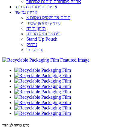
אריזה ממוחזרת וניתנת למיחזור
אריזות הניתנות להרכבה
אריזה גמישה
3 חותם צד ושקיק ואקום
נרתיק תחתון שטוח
תיקון חזרה
כיס צד ותיק מרובע
Stand Up Pouch
נרתיק
נרתיק חד
סרט אריזה למחזור