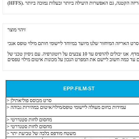
זיהוי מוצר
סרט אריזה למיחזור. סרט האריזה למחזור שלנו משתמש בחומר למחזור המספק את התהליך היעיל ביותר לסוף החיים תוך שמירה על איכות חיי המדף. אנו יכולים להדפיס עד 10 צבעים על רוטוגרפיה. עם ניסיון טכני של
ים עד כמה חשוב ליישם את המפרט הנכון על מכונות איטום מילוי טפסים
EPP
-
FILM-ST
> סרט מבוסס פוליאתילן
> עמידות בחום מעולה ליישומי טופס/מילוי/איטום במהירות גבוהה
> מחסום לחות סטנדרטי
> מחסום לחות סטנדרטי
> משטח מודפס בלכה של טביעת יתר