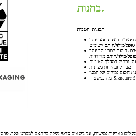
בחנות.
תכונות והטבות
הירות ריצה גבוהה יותר
טופס/מילוי/חותם
יישומים
ם גבוהות יותר מהר יותר
ופס/מילוי/חותם
מהירויות
וותי נרתיק במהלך האיטום
מבריק ובהירות מצוינות
י מחסום גבוהים של חמצן
Signature Surf
ם באריזות גמישות, אנו נושאים סרטי גלילה בהתאם למפרט שלך. סרטי ההדפסה יכולים לרוץ 