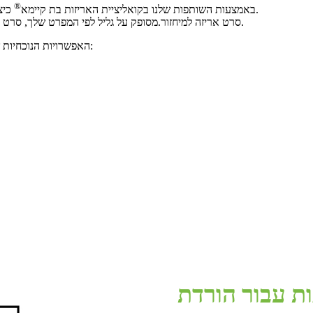
®
בתוכנית, יש לנו מספר אפשרויות לשקיות ניתנות למיחזור בחנות.
באמצעות השותפות שלנו בקואליציית האריזות בת קיימא
כיצ
סרט אריזה למיחזור.מסופק על גליל לפי המפרט שלך, סרט מודפס יכול להפוך לכל פורמט אריזה במהלך תהליך הטופס, המילוי והאטום.
האפשרויות הנוכחיות שלנו כוללות נרתיק עמידה ללא מחסום ומכשול הכולל את היתרונות הבאים:
עבור הורדת How2Recycle@