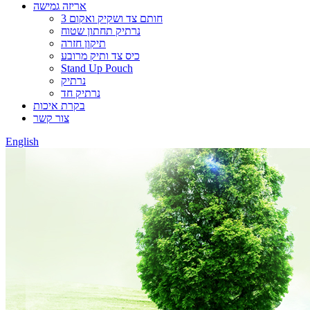
אריזה גמישה
3 חותם צד ושקיק ואקום
נרתיק תחתון שטוח
תיקון חזרה
כיס צד ותיק מרובע
Stand Up Pouch
נרתיק
נרתיק חד
בקרת איכות
צור קשר
English