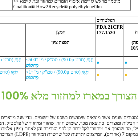
>> מוסמך מראש לזרימת איסוף חומרים למחזור ובת קיימא
Coalition® How2Recycle® polyethylenefilm
רגולטורים
FDA 21
CFR
ָה
חַמצָן
177.1520
הפצה
ציון
תֶקֶן
µ סרט)
90.0
סמ"ק / מ"ר / (
500
<
תֶקֶן
µ סרט)
●
●
מַחסוֹם
תֶקֶן
µ סרט)
90.0
סמ"ק / מ"ר / (
1
<
תֶקֶן
µ סרט)
●
●
מַחסוֹם
הצורך במארז למחזור מלא 100%
ני חבילות ומוצרים. כתוצאה מכך, שימוש חוזר, שחזור ומיחזור של פלסטיק.