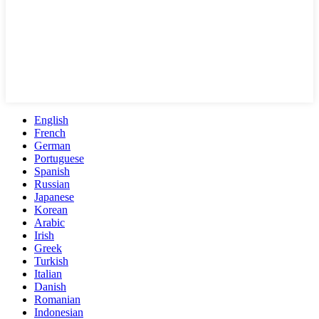
English
French
German
Portuguese
Spanish
Russian
Japanese
Korean
Arabic
Irish
Greek
Turkish
Italian
Danish
Romanian
Indonesian