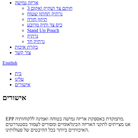
אריזה גמישה
3 חותם צד ושקיק ואקום
נרתיק תחתון שטוח
תיקון חזרה
כיס צד ותיק מרובע
Stand Up Pouch
נרתיק
נרתיק חד
בקרת איכות
צור קשר
English
בית
עלינו
אישורים
אישורים
EPP מתמקדת באספקת אריזה גמישה בטוחה ואמינה ללקוחותיה.
אנו מצייתים לתקני האריזה הבינלאומיים ומסורים לעמוד בסטנדרטים
האיכותיים ביותר בכל ההיבטים של פעולותינו.