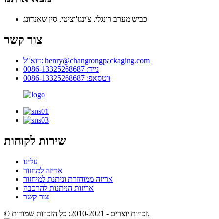
כביש מערב רונגלי, צ'ינגז'וציטי, סין שאנדונג
צור קשר
דוא"ל: henry@changrongpackaging.com
נייד: 0086-13325268687
ווטסאפ: 0086-13325268687
שירות לקוחות
עלינו
אריזה למחזור
אריזה ממוחזרת וניתנת למיחזור
אריזות הניתנות להרכבה
צור קשר
© זכויות יוצרים - 2010-2021: כל הזכויות שמורות.