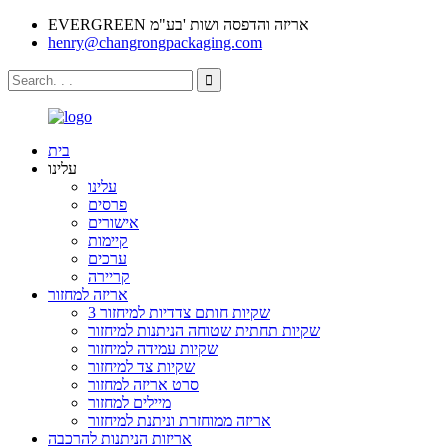
EVERGREEN אריזה והדפסה ושות 'בע"מ
henry@changrongpackaging.com
בית
עלינו
עלינו
פרסים
אישורים
קיימות
ערכים
קריירה
אריזה למחזור
3 שקיות חותם צדדיות למיחזור
שקיות תחתית שטוחה הניתנות למיחזור
שקיות עמידה למיחזור
שקיות צד למיחזור
סרט אריזה למחזור
מיילים למחזור
אריזה ממוחזרת וניתנת למיחזור
אריזות הניתנות להרכבה